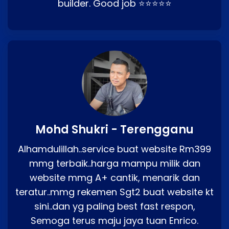
builder. Good job ⭐⭐⭐⭐⭐
Mohd Shukri - Terengganu
Alhamdulillah..service buat website Rm399
mmg terbaik..harga mampu milik dan
website mmg A+ cantik, menarik dan
teratur..mmg rekemen Sgt2 buat website kt
sini..dan yg paling best fast respon,
Semoga terus maju jaya tuan Enrico.