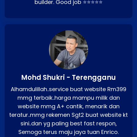
builder. Good job ⭐⭐⭐⭐⭐
Mohd Shukri - Terengganu
Alhamdulillah..service buat website Rm399
mmg terbaik..harga mampu milik dan
website mmg A+ cantik, menarik dan
teratur..mmg rekemen Sgt2 buat website kt
sini..dan yg paling best fast respon,
Semoga terus maju jaya tuan Enrico.