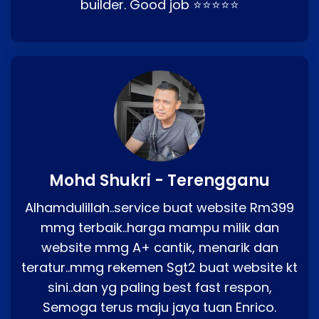
builder. Good job ⭐⭐⭐⭐⭐
Mohd Shukri - Terengganu
Alhamdulillah..service buat website Rm399
mmg terbaik..harga mampu milik dan
website mmg A+ cantik, menarik dan
teratur..mmg rekemen Sgt2 buat website kt
sini..dan yg paling best fast respon,
Semoga terus maju jaya tuan Enrico.