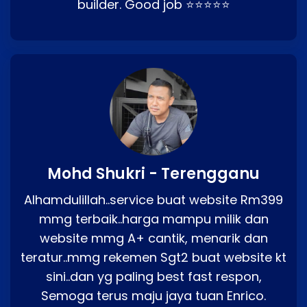
builder. Good job ⭐⭐⭐⭐⭐
Mohd Shukri - Terengganu
Alhamdulillah..service buat website Rm399
mmg terbaik..harga mampu milik dan
website mmg A+ cantik, menarik dan
teratur..mmg rekemen Sgt2 buat website kt
sini..dan yg paling best fast respon,
Semoga terus maju jaya tuan Enrico.