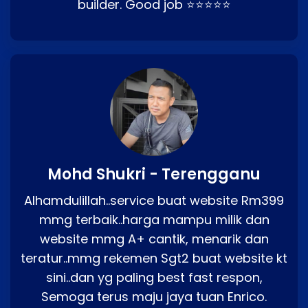
builder. Good job ⭐⭐⭐⭐⭐
Mohd Shukri - Terengganu
Alhamdulillah..service buat website Rm399
mmg terbaik..harga mampu milik dan
website mmg A+ cantik, menarik dan
teratur..mmg rekemen Sgt2 buat website kt
sini..dan yg paling best fast respon,
Semoga terus maju jaya tuan Enrico.