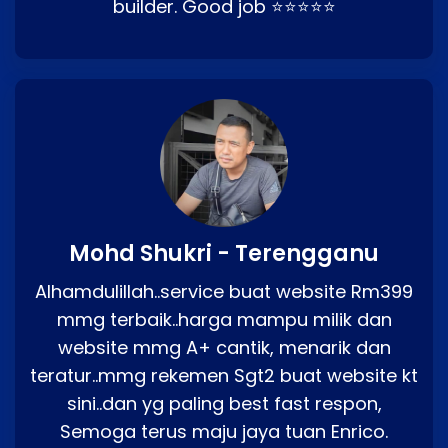
builder. Good job ⭐⭐⭐⭐⭐
Mohd Shukri - Terengganu
Alhamdulillah..service buat website Rm399
mmg terbaik..harga mampu milik dan
website mmg A+ cantik, menarik dan
teratur..mmg rekemen Sgt2 buat website kt
sini..dan yg paling best fast respon,
Semoga terus maju jaya tuan Enrico.