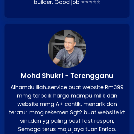
builder. Good job ⭐⭐⭐⭐⭐
Mohd Shukri - Terengganu
Alhamdulillah..service buat website Rm399
mmg terbaik..harga mampu milik dan
website mmg A+ cantik, menarik dan
teratur..mmg rekemen Sgt2 buat website kt
sini..dan yg paling best fast respon,
Semoga terus maju jaya tuan Enrico.