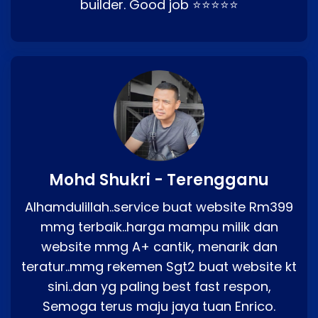
builder. Good job ⭐⭐⭐⭐⭐
Mohd Shukri - Terengganu
Alhamdulillah..service buat website Rm399
mmg terbaik..harga mampu milik dan
website mmg A+ cantik, menarik dan
teratur..mmg rekemen Sgt2 buat website kt
sini..dan yg paling best fast respon,
Semoga terus maju jaya tuan Enrico.