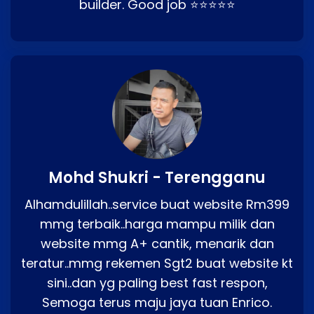
builder. Good job ⭐⭐⭐⭐⭐
Mohd Shukri - Terengganu
Alhamdulillah..service buat website Rm399
mmg terbaik..harga mampu milik dan
website mmg A+ cantik, menarik dan
teratur..mmg rekemen Sgt2 buat website kt
sini..dan yg paling best fast respon,
Semoga terus maju jaya tuan Enrico.