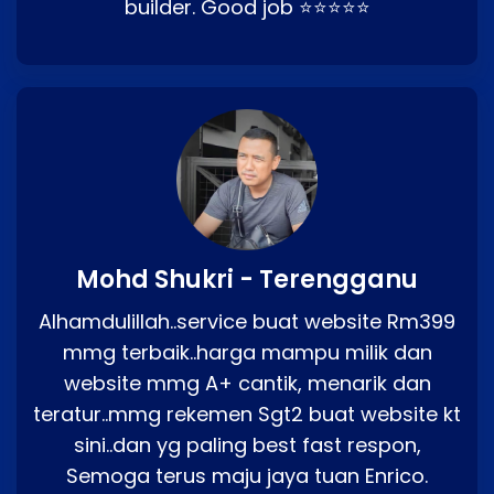
builder. Good job ⭐⭐⭐⭐⭐
Mohd Shukri - Terengganu
Alhamdulillah..service buat website Rm399
mmg terbaik..harga mampu milik dan
website mmg A+ cantik, menarik dan
teratur..mmg rekemen Sgt2 buat website kt
sini..dan yg paling best fast respon,
Semoga terus maju jaya tuan Enrico.