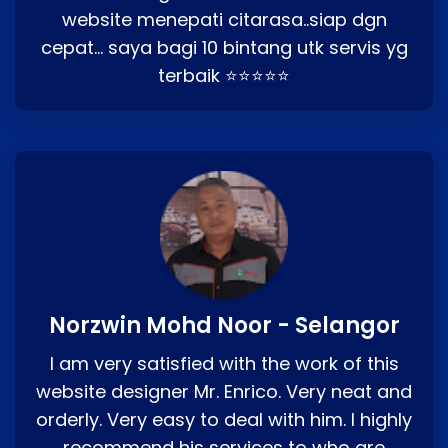
website menepati citarasa..siap dgn
cepat… saya bagi 10 bintang utk servis yg
terbaik ⭐⭐⭐⭐⭐
Norzwin Mohd Noor - Selangor
I am very satisfied with the work of this
website designer Mr. Enrico. Very neat and
orderly. Very easy to deal with him. I highly
recommend his services to who are