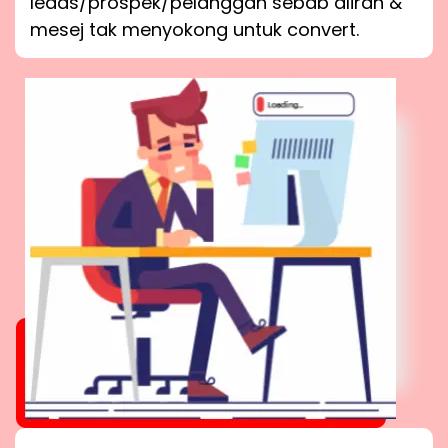
leads/prospek/pelanggan sebab aliran &
mesej tak menyokong untuk convert.