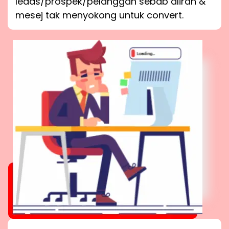
leads/prospek/pelanggan sebab aliran &
mesej tak menyokong untuk convert.