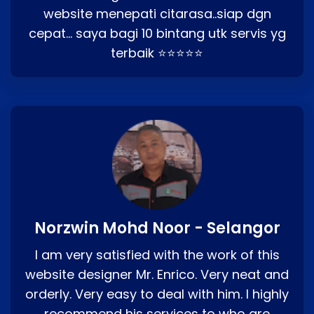
website menepati citarasa..siap dgn
cepat… saya bagi 10 bintang utk servis yg
terbaik ⭐⭐⭐⭐⭐
Norzwin Mohd Noor - Selangor
I am very satisfied with the work of this
website designer Mr. Enrico. Very neat and
orderly. Very easy to deal with him. I highly
recommend his services to who are