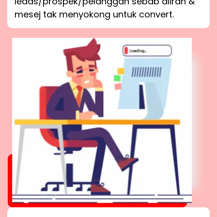
leads/prospek/pelanggan sebab aliran &
mesej tak menyokong untuk convert.