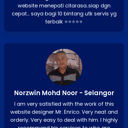
website menepati citarasa..siap dgn
cepat… saya bagi 10 bintang utk servis yg
terbaik ⭐⭐⭐⭐⭐
Norzwin Mohd Noor - Selangor
I am very satisfied with the work of this
website designer Mr. Enrico. Very neat and
orderly. Very easy to deal with him. I highly
recommend his services to who are