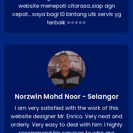
website menepati citarasa..siap dgn
cepat… saya bagi 10 bintang utk servis yg
terbaik ⭐⭐⭐⭐⭐
Norzwin Mohd Noor - Selangor
I am very satisfied with the work of this
website designer Mr. Enrico. Very neat and
orderly. Very easy to deal with him. I highly
recommend his services to who are