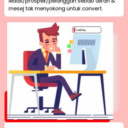
leads/prospek/pelanggan sebab aliran &
mesej tak menyokong untuk convert.