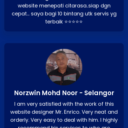
website menepati citarasa..siap dgn
cepat… saya bagi 10 bintang utk servis yg
terbaik ⭐⭐⭐⭐⭐
Norzwin Mohd Noor - Selangor
I am very satisfied with the work of this
website designer Mr. Enrico. Very neat and
orderly. Very easy to deal with him. I highly
recommend his services to who are