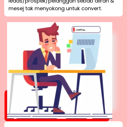
leads/prospek/pelanggan sebab aliran &
mesej tak menyokong untuk convert.