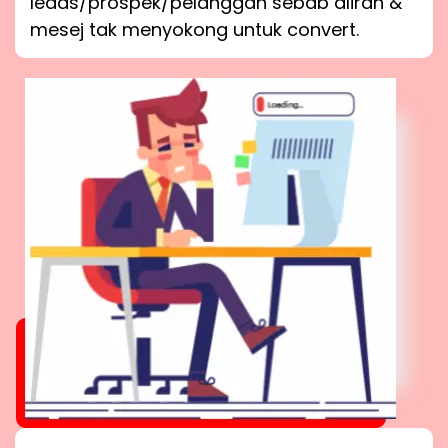
leads/prospek/pelanggan sebab aliran &
mesej tak menyokong untuk convert.