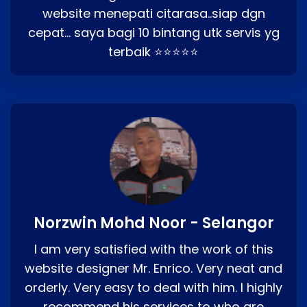
website menepati citarasa..siap dgn
cepat… saya bagi 10 bintang utk servis yg
terbaik ⭐⭐⭐⭐⭐
Norzwin Mohd Noor - Selangor
I am very satisfied with the work of this
website designer Mr. Enrico. Very neat and
orderly. Very easy to deal with him. I highly
recommend his services to who are