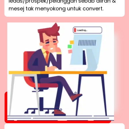
leads/prospek/pelanggan sebab aliran &
mesej tak menyokong untuk convert.