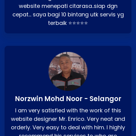
website menepati citarasa..siap dgn
cepat… saya bagi 10 bintang utk servis yg
terbaik ⭐⭐⭐⭐⭐
Norzwin Mohd Noor - Selangor
I am very satisfied with the work of this
website designer Mr. Enrico. Very neat and
orderly. Very easy to deal with him. I highly
recommend his services to who are