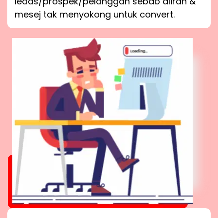
leads/prospek/pelanggan sebab aliran &
mesej tak menyokong untuk convert.