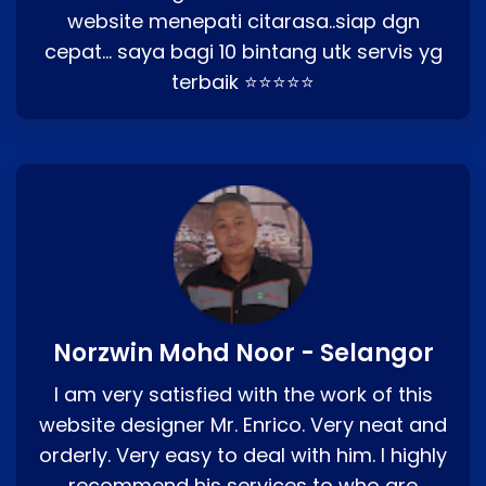
website menepati citarasa..siap dgn
cepat… saya bagi 10 bintang utk servis yg
terbaik ⭐⭐⭐⭐⭐
Norzwin Mohd Noor - Selangor
I am very satisfied with the work of this
website designer Mr. Enrico. Very neat and
orderly. Very easy to deal with him. I highly
recommend his services to who are