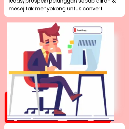
leads/prospek/pelanggan sebab aliran &
mesej tak menyokong untuk convert.