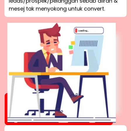
leads/prospek/pelanggan sebab aliran &
mesej tak menyokong untuk convert.