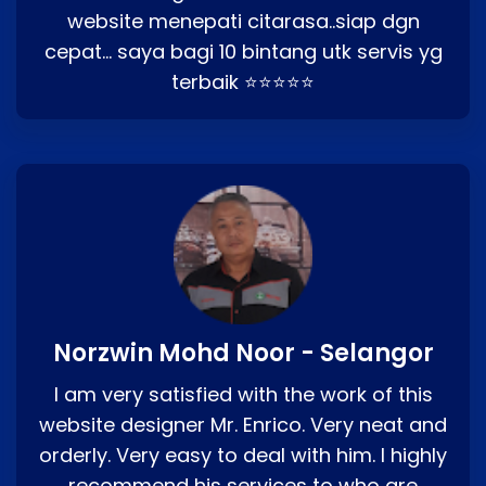
website menepati citarasa..siap dgn
cepat… saya bagi 10 bintang utk servis yg
terbaik ⭐⭐⭐⭐⭐
Norzwin Mohd Noor - Selangor
I am very satisfied with the work of this
website designer Mr. Enrico. Very neat and
orderly. Very easy to deal with him. I highly
recommend his services to who are