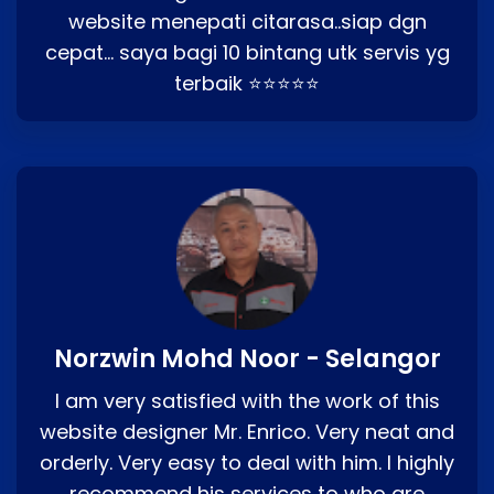
website menepati citarasa..siap dgn
cepat… saya bagi 10 bintang utk servis yg
terbaik ⭐⭐⭐⭐⭐
Norzwin Mohd Noor - Selangor
I am very satisfied with the work of this
website designer Mr. Enrico. Very neat and
orderly. Very easy to deal with him. I highly
recommend his services to who are