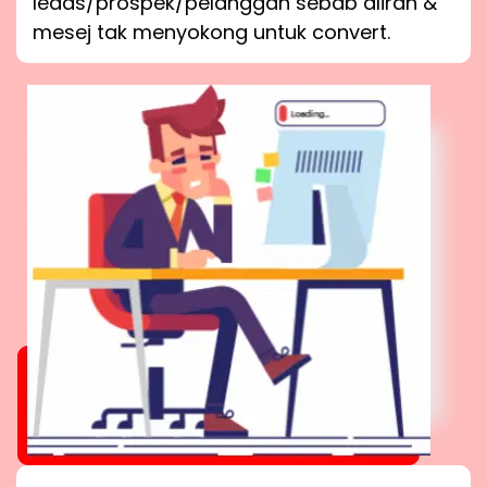
leads/prospek/pelanggan sebab aliran &
mesej tak menyokong untuk convert.