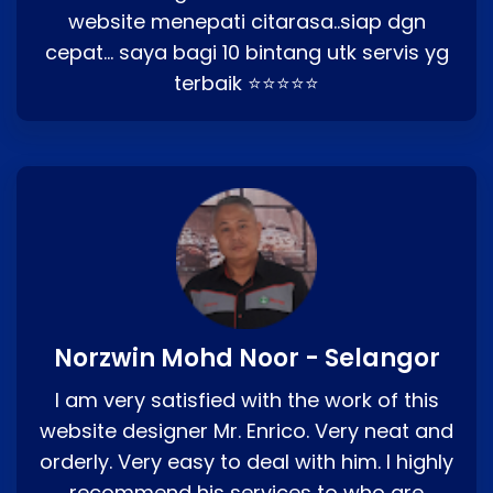
website menepati citarasa..siap dgn
cepat… saya bagi 10 bintang utk servis yg
terbaik ⭐⭐⭐⭐⭐
Norzwin Mohd Noor - Selangor
I am very satisfied with the work of this
website designer Mr. Enrico. Very neat and
orderly. Very easy to deal with him. I highly
recommend his services to who are