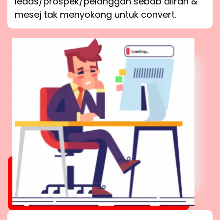
leads/prospek/pelanggan sebab aliran &
mesej tak menyokong untuk convert.