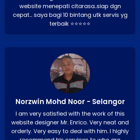
website menepati citarasa..siap dgn
cepat… saya bagi 10 bintang utk servis yg
terbaik ⭐⭐⭐⭐⭐
Norzwin Mohd Noor - Selangor
I am very satisfied with the work of this
website designer Mr. Enrico. Very neat and
orderly. Very easy to deal with him. I highly
recommend his services to who are