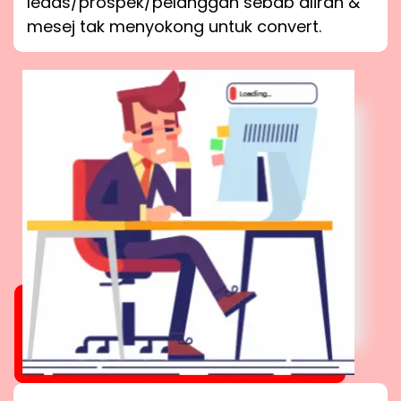
leads/prospek/pelanggan sebab aliran &
mesej tak menyokong untuk convert.