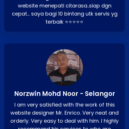
website menepati citarasa..siap dgn
cepat… saya bagi 10 bintang utk servis yg
terbaik ⭐⭐⭐⭐⭐
Norzwin Mohd Noor - Selangor
I am very satisfied with the work of this
website designer Mr. Enrico. Very neat and
orderly. Very easy to deal with him. I highly
recommend his services to who are