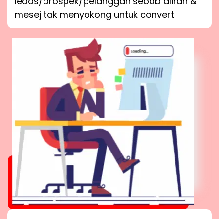
leads/prospek/pelanggan sebab aliran &
mesej tak menyokong untuk convert.