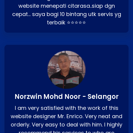
website menepati citarasa..siap dgn
cepat… saya bagi 10 bintang utk servis yg
terbaik ⭐⭐⭐⭐⭐
Norzwin Mohd Noor - Selangor
I am very satisfied with the work of this
website designer Mr. Enrico. Very neat and
orderly. Very easy to deal with him. I highly
recommend his services to who are