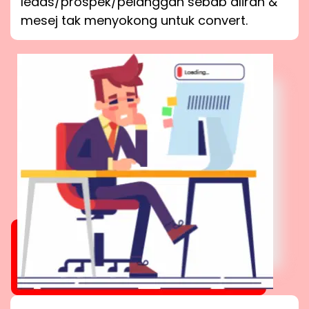
leads/prospek/pelanggan sebab aliran &
mesej tak menyokong untuk convert.