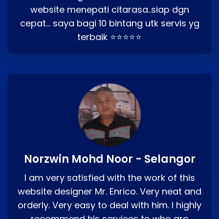
website menepati citarasa..siap dgn
cepat… saya bagi 10 bintang utk servis yg
terbaik ⭐⭐⭐⭐⭐
Norzwin Mohd Noor - Selangor
I am very satisfied with the work of this
website designer Mr. Enrico. Very neat and
orderly. Very easy to deal with him. I highly
recommend his services to who are