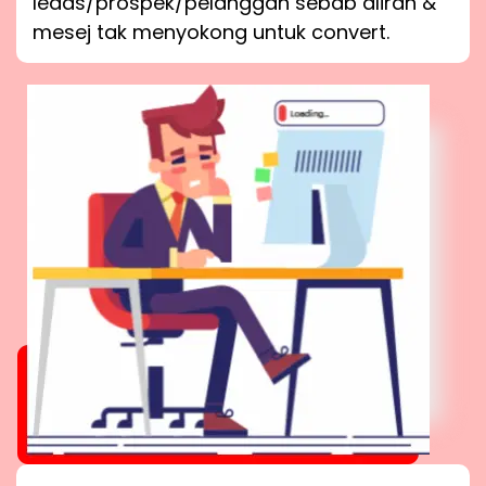
leads/prospek/pelanggan sebab aliran &
mesej tak menyokong untuk convert.